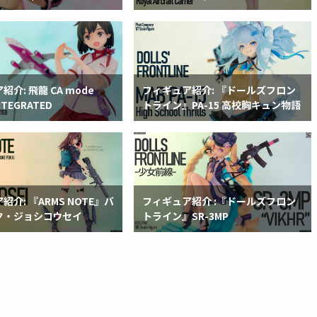
介: 飛龍 CA mode
フィギュア紹介: 『ドールズフロン
INTEGRATED
トライン』PA-15 高校胸キュン物語
介: 『ARMS NOTE』バ
フィギュア紹介 :『ドールズフロン
ク・ジョシコウセイ
トライン』SR-3MP