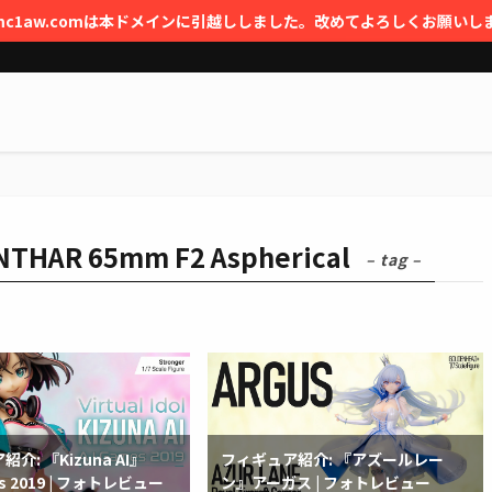
mc1aw.comは本ドメインに引越ししました。改めてよろしくお願いします
NTHAR 65mm F2 Aspherical
– tag –
介: 『Kizuna AI』
フィギュア紹介: 『アズールレー
es 2019 | フォトレビュー
ン』アーガス | フォトレビュー