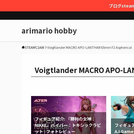
ブログstea
arimario hobby
STEAMC1AW
Voigtlander MACRO APO-LANTHAR 65mm F2 Aspherical
Voigtlander MACRO APO-LA
フィギュア紹介: 『勝利の女神：
NIKKE』バイパー：トキシックラビ
フィギュア紹
ット | フォトレビュー
A.I.Gam